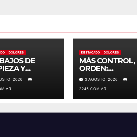
DOLORES
ADO
DOLORES
DESTACADO
DOLORES
BAJOS DE
MÁS CONTROL,
PIEZA Y
ORDEN:
TENIMIENTO
CONTINÚAN LO
OSTO, 2026
3 AGOSTO, 2026
EL CANAL LA
OPERATIVOS
ASA
OM.AR
PREVENTIVOS 
2245.COM.AR
TRÁNSITO EN
DOLORES