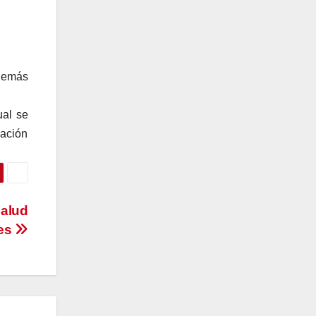
Además
ual se
nación
salud
res