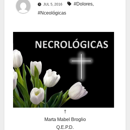
#Dolores
,
JUL 5, 2016
#Nceológicas
†
Marta Mabel Broglio
Q.E.P.D.