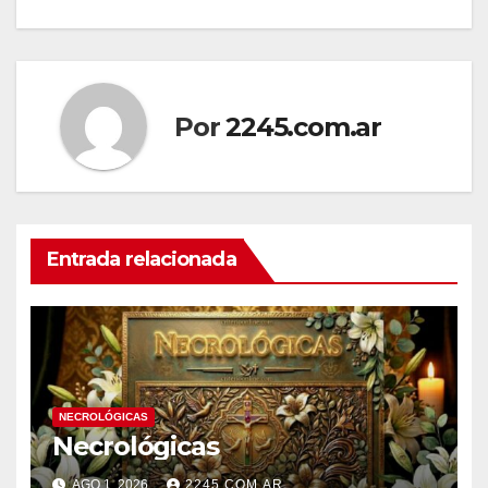
de
entradas
Por
2245.com.ar
Entrada relacionada
NECROLÓGICAS
Necrológicas
AGO 1, 2026
2245.COM.AR