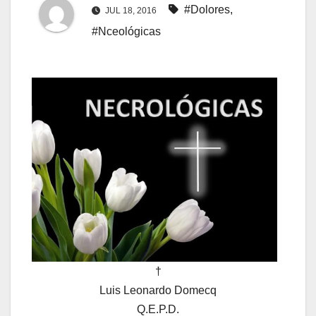
#Dolores
,
JUL 18, 2016
#Nceológicas
†
Luis Leonardo Domecq
Q.E.P.D.