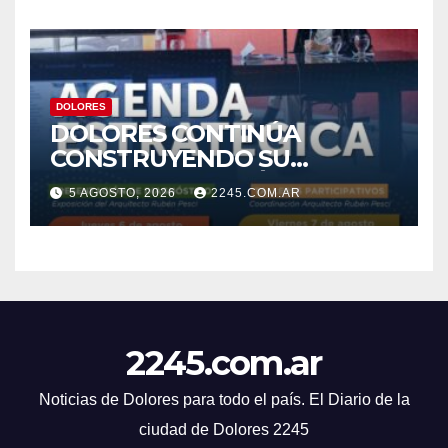
DOLORES
DOLORES CONTINÚA
CONSTRUYENDO SU
AGENDA ESTRATÉGICA CON
5 AGOSTO, 2026
2245.COM.AR
NUEVAS JORNADAS
PARTICIPATIVAS
2245.com.ar
Noticias de Dolores para todo el país. El Diario de la
ciudad de Dolores 2245