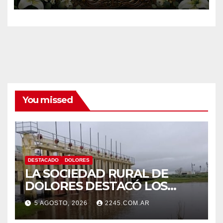
You missed
DESTACADO
DOLORES
LA SOCIEDAD RURAL DE
DOLORES DESTACÓ LOS
TRABAJOS HIDRÁULICOS
5 AGOSTO, 2026
2245.COM.AR
REALIZADOS EN EL CANAL 1