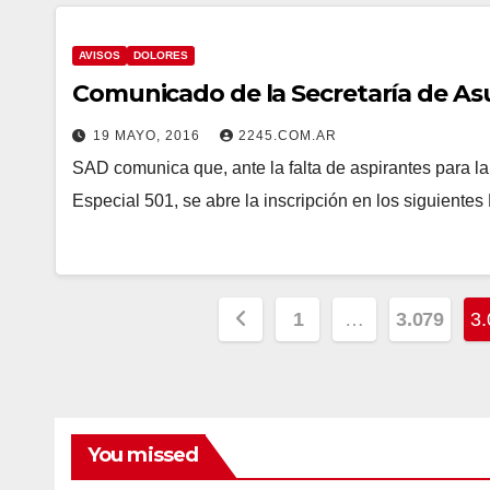
AVISOS
DOLORES
Comunicado de la Secretaría de As
19 MAYO, 2016
2245.COM.AR
SAD comunica que, ante la falta de aspirantes para l
Especial 501, se abre la inscripción en los siguientes
Paginación
1
…
3.079
3.
de
entradas
You missed