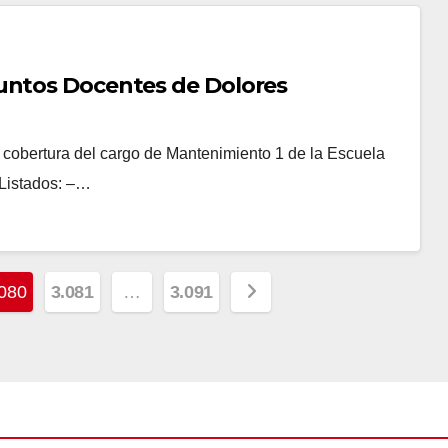
untos Docentes de Dolores
a cobertura del cargo de Mantenimiento 1 de la Escuela
 Listados: –…
080
3.081
…
3.091