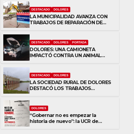
DESTACADO
DOLORES
LA MUNICIPALIDAD AVANZA CON
TRABAJOS DE REPARACIÓN DE
PAVIMENTO EN DISTINTOS PUNTOS
DE LA CIUDAD
DESTACADO
DOLORES
PORTADA
DOLORES: UNA CAMIONETA
IMPACTÓ CONTRA UN ANIMAL
VACUNO EN LA RUTA 63
DESTACADO
DOLORES
LA SOCIEDAD RURAL DE DOLORES
DESTACÓ LOS TRABAJOS
HIDRÁULICOS REALIZADOS EN EL
CANAL 1
DOLORES
“Gobernar no es empezar la
historia de nuevo”: la UCR de
Dolores rechazó el cambio de
nombre del Estadio Arturo