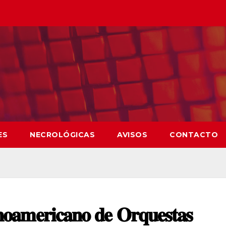
ES
NECROLÓGICAS
AVISOS
CONTACTO
𝐨𝐚𝐦𝐞𝐫𝐢𝐜𝐚𝐧𝐨 𝐝𝐞 𝐎𝐫𝐪𝐮𝐞𝐬𝐭𝐚𝐬