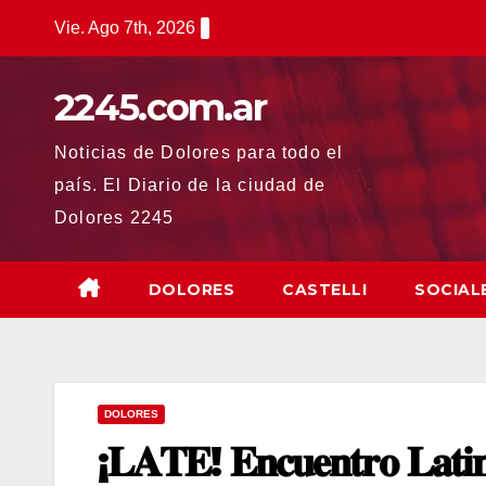
Saltar
Vie. Ago 7th, 2026
al
contenido
2245.com.ar
Noticias de Dolores para todo el
país. El Diario de la ciudad de
Dolores 2245
DOLORES
CASTELLI
SOCIAL
DOLORES
¡𝐋𝐀𝐓𝐄! 𝐄𝐧𝐜𝐮𝐞𝐧𝐭𝐫𝐨 𝐋𝐚𝐭𝐢𝐧