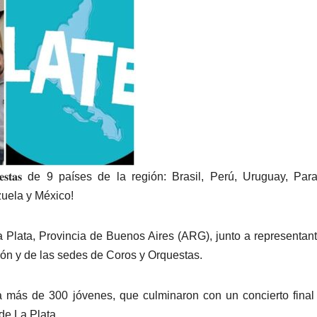
𝐨 𝐝𝐞 𝐎𝐫𝐪𝐮𝐞𝐬𝐭𝐚𝐬 de 9 países de la región: Brasil, Perú, Uruguay, Pa
uela y México!
a Plata, Provincia de Buenos Aires (ARG), junto a representan
ión y de las sedes de Coros y Orquestas.
a más de 300 jóvenes, que culminaron con un concierto final
de La Plata.