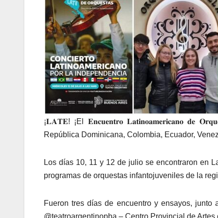
¡𝐋𝐀𝐓𝐄! ¡El 𝐄𝐧𝐜𝐮𝐞𝐧𝐭𝐫𝐨 𝐋𝐚𝐭𝐢𝐧𝐨𝐚𝐦𝐞𝐫𝐢𝐜𝐚𝐧
República Dominicana, Colombia, Ecuador, Venez
Los días 10, 11 y 12 de julio se encontraron en L
programas de orquestas infantojuveniles de la reg
Fueron tres días de encuentro y ensayos, junto 
@teatroargentinopba – Centro Provincial de Artes 