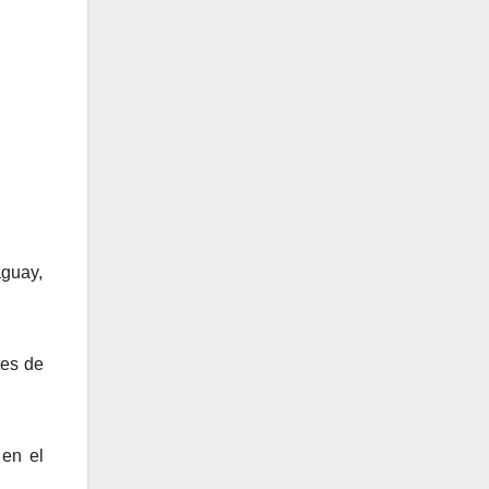
raguay,
tes de
 en el