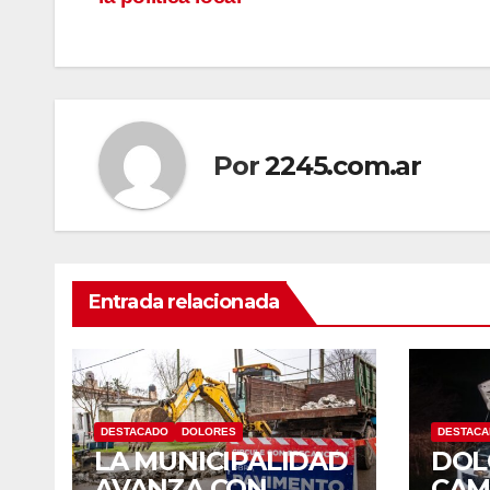
de
entradas
Por
2245.com.ar
Entrada relacionada
DESTACADO
DOLORES
DESTAC
LA MUNICIPALIDAD
DOL
AVANZA CON
CAM