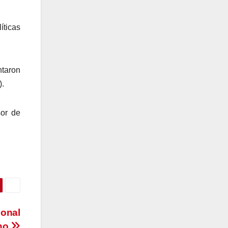
íticas
ntaron
).
sor de
ional
ino