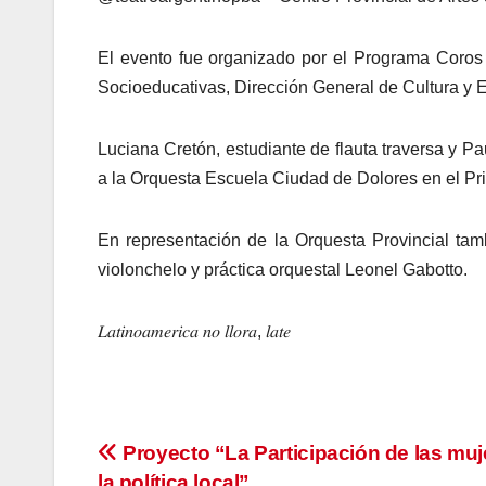
El evento fue organizado por el Programa Coros
Socioeducativas, Dirección General de Cultura y 
Luciana Cretón, estudiante de flauta traversa y P
a la Orquesta Escuela Ciudad de Dolores en el P
En representación de la Orquesta Provincial tam
violonchelo y práctica orquestal Leonel Gabotto.
𝐿𝑎𝑡𝑖𝑛𝑜𝑎𝑚𝑒𝑟𝑖𝑐𝑎 𝑛𝑜 𝑙𝑙𝑜𝑟𝑎, 𝑙𝑎𝑡𝑒
Navegación
Proyecto “La Participación de las muj
la política local”