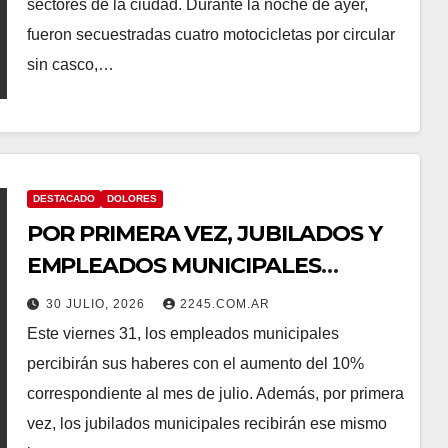
sectores de la ciudad. Durante la noche de ayer,
fueron secuestradas cuatro motocicletas por circular
sin casco,…
DESTACADO
DOLORES
POR PRIMERA VEZ, JUBILADOS Y
EMPLEADOS MUNICIPALES
COBRARÁN EL AUMENTO AL
30 JULIO, 2026
2245.COM.AR
MISMO TIEMPO
Este viernes 31, los empleados municipales
percibirán sus haberes con el aumento del 10%
correspondiente al mes de julio. Además, por primera
vez, los jubilados municipales recibirán ese mismo