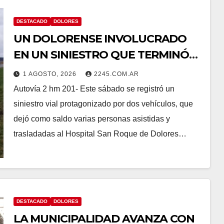
DESTACADO
DOLORES
UN DOLORENSE INVOLUCRADO
EN UN SINIESTRO QUE TERMINÓ
CON DESPISTE Y VUELCO
1 AGOSTO, 2026
2245.COM.AR
Autovía 2 hm 201- Este sábado se registró un
siniestro vial protagonizado por dos vehículos, que
dejó como saldo varias personas asistidas y
trasladadas al Hospital San Roque de Dolores…
DESTACADO
DOLORES
LA MUNICIPALIDAD AVANZA CON