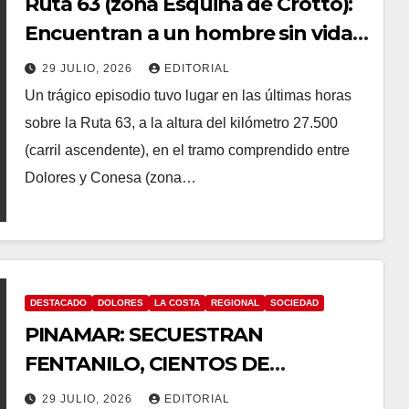
Ruta 63 (zona Esquina de Crotto):
Encuentran a un hombre sin vida
dentro de un auto
29 JULIO, 2026
EDITORIAL
Un trágico episodio tuvo lugar en las últimas horas
sobre la Ruta 63, a la altura del kilómetro 27.500
(carril ascendente), en el tramo comprendido entre
Dolores y Conesa (zona…
DESTACADO
DOLORES
LA COSTA
REGIONAL
SOCIEDAD
PINAMAR: SECUESTRAN
FENTANILO, CIENTOS DE
MEDICAMENTOS VENCIDOS Y
29 JULIO, 2026
EDITORIAL