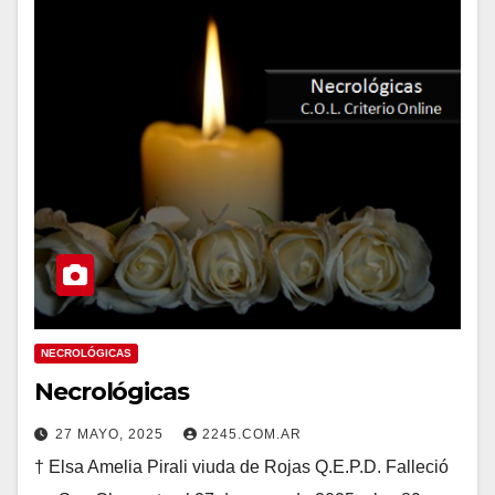
NECROLÓGICAS
Necrológicas
27 MAYO, 2025
2245.COM.AR
† Elsa Amelia Pirali viuda de Rojas Q.E.P.D. Falleció