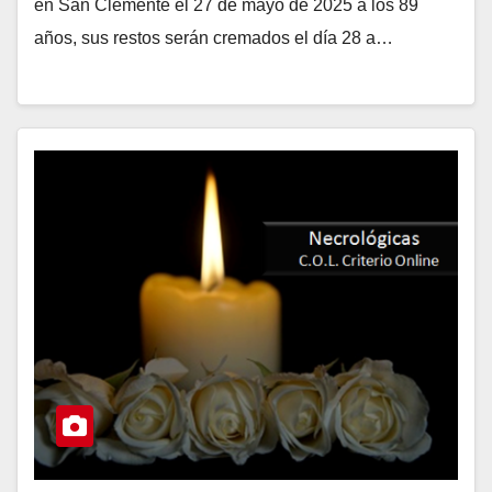
en San Clemente el 27 de mayo de 2025 a los 89
años, sus restos serán cremados el día 28 a…