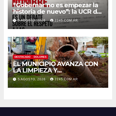
“Gobernar no es empezar la
historia de nuevo”: la UCR de
Dolores rechazó el cambio de
5 AGOSTO, 2026
2245.COM.AR
nombre del Estadio Arturo
Umberto Illia
DESTACADO
DOLORES
EL MUNICIPIO AVANZA CON
LA LIMPIEZA Y
MANTENIMIENTO DE
5 AGOSTO, 2026
2245.COM.AR
DESAGÜES