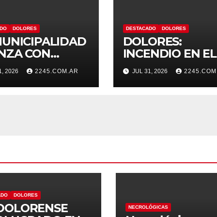
ADO
DOLORES
DESTACADO
DOLORES
MUNICIPALIDAD
DOLORES:
NZA CON
INCENDIO EN EL
AS EN EL
COMEDOR DE U
1, 2026
2245.COM.AR
JUL 31, 2026
2245.COM
TEMA HÍDRICO
VIVIENDA FUE
DOLORES
CONTROLADO 
BOMBEROS
ADO
DOLORES
DOLORENSE
NECROLÓGICAS