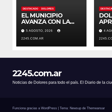
DESTACADO
DOLORES
DESTAC
EL MUNICIPIO
DOL
AVANZA CON LA
APR
LIMPIEZA Y
UN 
5 AGOSTO, 2026
4 AG
MANTENIMIENTO
SEC
DE DESAGÜES
2245.COM.AR
TRA
2245.C
AME
2245.com.ar
Noticias de Dolores para todo el país. El Diario de la c
Funciona gracias a WordPress
|
Tema: Newsup de
Themeansar