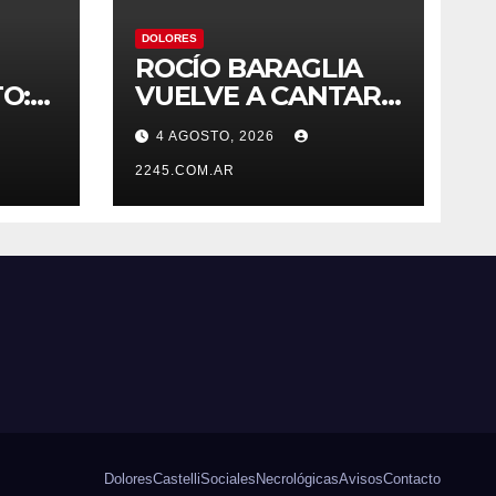
DOLORES
ROCÍO BARAGLIA
O:
VUELVE A CANTAR
S
EN EUROPA
4 AGOSTO, 2026
2245.COM.AR
A
Dolores
Castelli
Sociales
Necrológicas
Avisos
Contacto