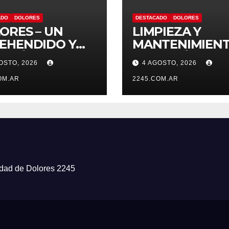
ADO
DOLORES
DESTACADO
DOLORES
ORES – UN
LIMPIEZA Y
EHENDIDO Y
MANTENIMIENT
VEHÍCULO
CONTINÚAN LO
OSTO, 2026
4 AGOSTO, 2026
UESTRADO
TRABAJOS DE
S DISPAROS Y
OM.AR
ZANJEO EN
2245.COM.AR
NAZAS
DISTINTOS
SECTORES DE L
CIUDAD
iudad de Dolores 2245