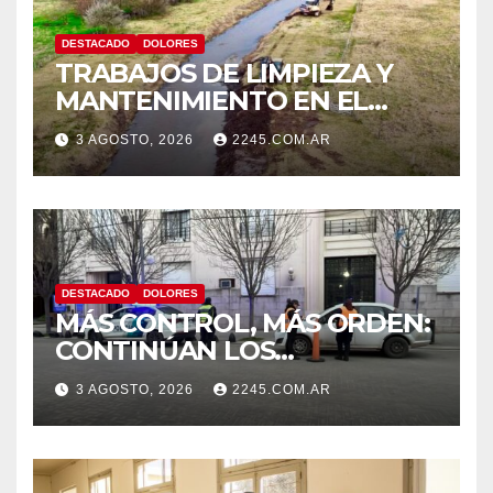
DESTACADO
DOLORES
TRABAJOS DE LIMPIEZA Y
MANTENIMIENTO EN EL
CANAL LA PICASA
3 AGOSTO, 2026
2245.COM.AR
DESTACADO
DOLORES
MÁS CONTROL, MÁS ORDEN:
CONTINÚAN LOS
OPERATIVOS PREVENTIVOS
3 AGOSTO, 2026
2245.COM.AR
DE TRÁNSITO EN DOLORES