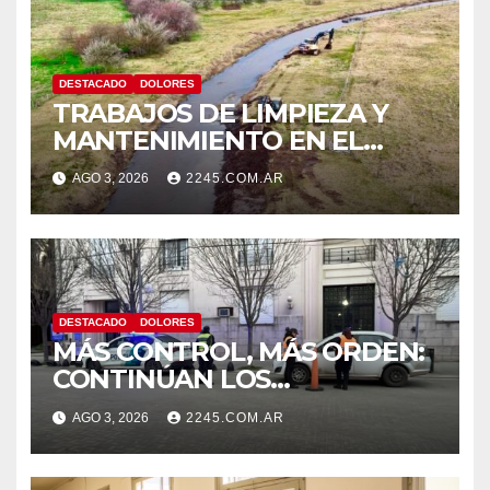
DESTACADO
DOLORES
TRABAJOS DE LIMPIEZA Y
MANTENIMIENTO EN EL
CANAL LA PICASA
AGO 3, 2026
2245.COM.AR
DESTACADO
DOLORES
MÁS CONTROL, MÁS ORDEN:
CONTINÚAN LOS
OPERATIVOS PREVENTIVOS
AGO 3, 2026
2245.COM.AR
DE TRÁNSITO EN DOLORES