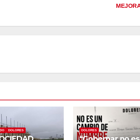
MEJOR
ADO
DOLORES
DOLORES
SOCIEDAD
“Gobernar no es