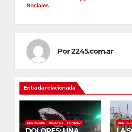
Sociales
de
entradas
Por
2245.com.ar
Entrada relacionada
DESTACADO
DOLORES
PORTADA
DESTAC
DOLORES: UNA
LA 