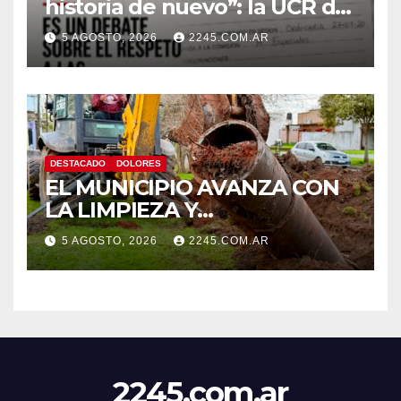
historia de nuevo”: la UCR de
Dolores rechazó el cambio de
5 AGOSTO, 2026
2245.COM.AR
nombre del Estadio Arturo
Umberto Illia
DESTACADO
DOLORES
EL MUNICIPIO AVANZA CON
LA LIMPIEZA Y
MANTENIMIENTO DE
5 AGOSTO, 2026
2245.COM.AR
DESAGÜES
2245.com.ar