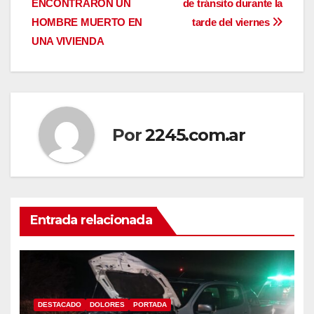
ENCONTRARON UN
de tránsito durante la
de
HOMBRE MUERTO EN
tarde del viernes
entradas
UNA VIVIENDA
Por
2245.com.ar
Entrada relacionada
DESTACADO
DOLORES
PORTADA