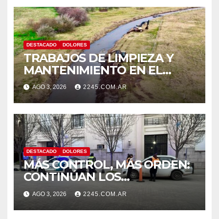
DESTACADO
DOLORES
TRABAJOS DE LIMPIEZA Y
MANTENIMIENTO EN EL
CANAL LA PICASA
AGO 3, 2026
2245.COM.AR
DESTACADO
DOLORES
MÁS CONTROL, MÁS ORDEN:
CONTINÚAN LOS
OPERATIVOS PREVENTIVOS
AGO 3, 2026
2245.COM.AR
DE TRÁNSITO EN DOLORES