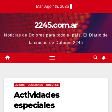
Saltar
Mar. Ago 4th, 2026
al
contenido
2245.com.ar
Noticias de Dolores para todo el país. El Diario de
la ciudad de Dolores 2245
AVISOS
DESTACADO
DOLORES
Actividades
especiales