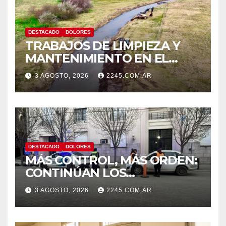
DESTACADO
DOLORES
TRABAJOS DE LIMPIEZA Y
MANTENIMIENTO EN EL
CANAL LA PICASA
3 AGOSTO, 2026
2245.COM.AR
DESTACADO
DOLORES
MÁS CONTROL, MÁS ORDEN:
CONTINÚAN LOS
OPERATIVOS PREVENTIVOS
3 AGOSTO, 2026
2245.COM.AR
DE TRÁNSITO EN DOLORES