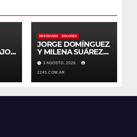
DESTACADO
DOLORES
JORGE DOMÍNGUEZ
AJOS
Y MILENA SUÁREZ
 LA
INTENSIFICAN LA
3 AGOSTO, 2026
AGENDA
OPOSITORA EN
2245.COM.AR
DOLORES CON UNA
SERIE DE
DENUNCIAS Y
PRESENTACIONES