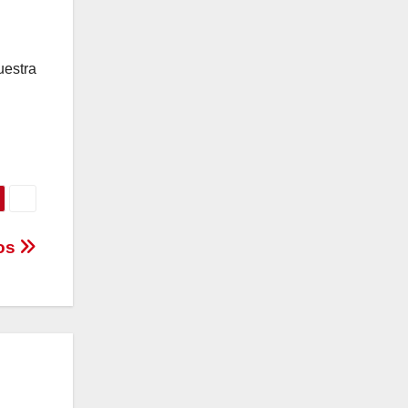
uestra
cos