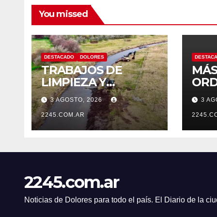
You missed
DESTACADO
DOLORES
DESTAC
TRABAJOS DE
MÁS
LIMPIEZA Y
ORD
MANTENIMIENTO
CON
3 AGOSTO, 2026
3 AG
EN EL CANAL LA
OPE
PICASA
2245.COM.AR
PRE
2245.C
TRÁ
DOL
2245.com.ar
Noticias de Dolores para todo el país. El Diario de la c