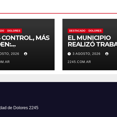
ADO
DOLORES
DESTACADO
DOLORES
 CONTROL, MÁS
EL MUNICIPIO
EN:
REALIZÓ TRAB
TINÚAN LOS
DE PINTURA EN
OSTO, 2026
3 AGOSTO, 2026
RATIVOS
ESCUELA N.º 10
VENTIVOS DE
OM.AR
2245.COM.AR
NSITO EN
ORES
iudad de Dolores 2245