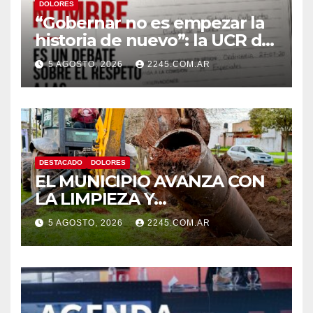
DOLORES
“Gobernar no es empezar la
historia de nuevo”: la UCR de
Dolores rechazó el cambio de
5 AGOSTO, 2026
2245.COM.AR
nombre del Estadio Arturo
Umberto Illia
DESTACADO
DOLORES
EL MUNICIPIO AVANZA CON
LA LIMPIEZA Y
MANTENIMIENTO DE
5 AGOSTO, 2026
2245.COM.AR
DESAGÜES