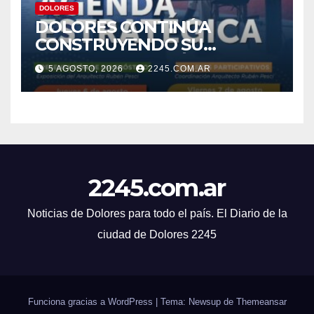
DOLORES
DOLORES CONTINÚA
CONSTRUYENDO SU
AGENDA ESTRATÉGICA CON
5 AGOSTO, 2026
2245.COM.AR
NUEVAS JORNADAS
PARTICIPATIVAS
2245.com.ar
Noticias de Dolores para todo el país. El Diario de la
ciudad de Dolores 2245
Funciona gracias a WordPress
|
Tema: Newsup de
Themeansar