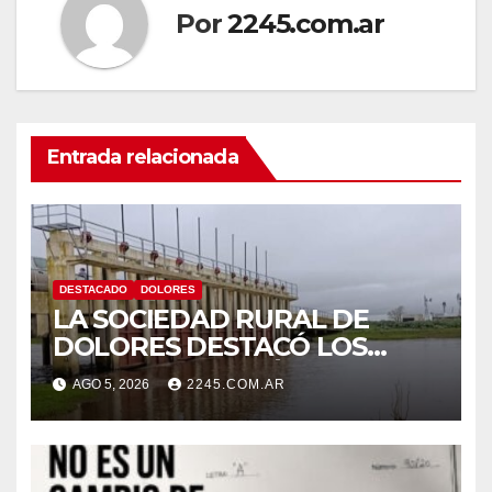
Por
2245.com.ar
Entrada relacionada
DESTACADO
DOLORES
LA SOCIEDAD RURAL DE
DOLORES DESTACÓ LOS
TRABAJOS HIDRÁULICOS
AGO 5, 2026
2245.COM.AR
REALIZADOS EN EL CANAL 1