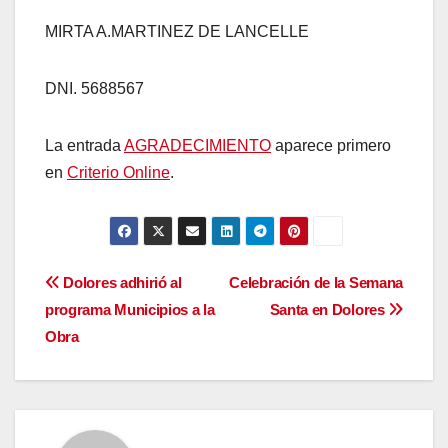
MIRTA A.MARTINEZ DE LANCELLE
DNI. 5688567
La entrada
AGRADECIMIENTO
aparece primero
en
Criterio Online
.
Navegación
Dolores adhirió al
Celebración de la Semana
programa Municipios a la
Santa en Dolores
de
Obra
entradas