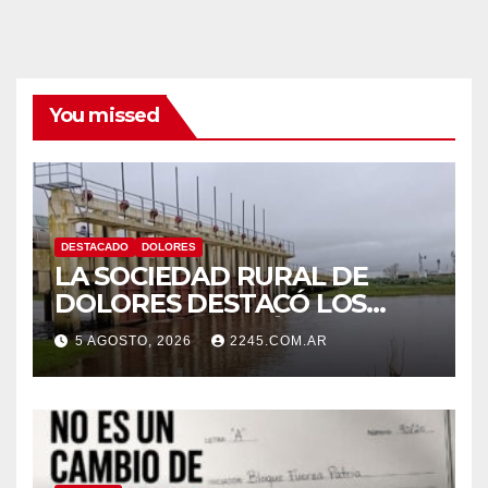
You missed
DESTACADO
DOLORES
LA SOCIEDAD RURAL DE
DOLORES DESTACÓ LOS
TRABAJOS HIDRÁULICOS
5 AGOSTO, 2026
2245.COM.AR
REALIZADOS EN EL CANAL 1