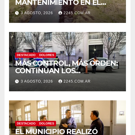
MANTENIMIENTO EN EL
CANAL LA PICASA
3 AGOSTO, 2026
2245.COM.AR
DESTACADO
DOLORES
MÁS CONTROL, MÁS ORDEN:
CONTINÚAN LOS
OPERATIVOS PREVENTIVOS
3 AGOSTO, 2026
2245.COM.AR
DE TRÁNSITO EN DOLORES
DESTACADO
DOLORES
EL MUNICIPIO REALIZÓ