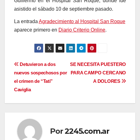
Guillermo en el Hospital San Roque, donde fue
asistido el sábado 10 de septiembre pasado.
La entrada
Agradecimiento al Hospital San Roque
aparece primero en
Diario Criterio Online
.
Navegación
Detuvieron a dos
SE NECESITA PUESTERO
nuevos sospechosos por
PARA CAMPO CERCANO
de
el crimen de “Tati”
A DOLORES
entradas
Caviglia
Por
2245.com.ar