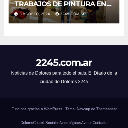
TRABAJOS DE PINTURA EN
LA ESCUELA N.º 10
3 AGOSTO, 2026
2245.COM.AR
2245.com.ar
Noticias de Dolores para todo el país. El Diario de la
ciudad de Dolores 2245
Funciona gracias a WordPress
|
Tema: Newsup de
Themeansar
Dolores
Castelli
Sociales
Necrológicas
Avisos
Contacto