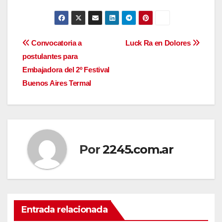
Navegación
Convocatoria a
Luck Ra en Dolores
postulantes para
de
Embajadora del 2º Festival
entradas
Buenos Aires Termal
Por
2245.com.ar
Entrada relacionada