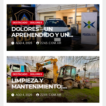
DESTACADO
DOLORES
DOLORES – UN
APREHENDIDO Y UN
VEHÍCULO SECUESTRADO
AGO 4, 2026
2245.COM.AR
TRAS DISPAROS Y AMENAZAS
DESTACADO
DOLORES
LIMPIEZA Y
MANTENIMIENTO:
CONTINÚAN LOS TRABAJOS
AGO 4, 2026
2245.COM.AR
DE ZANJEO EN DISTINTOS
SECTORES DE LA CIUDAD