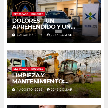
DESTACADO
DOLORES
DOLORES – UN
APREHENDIDO Y UN
VEHÍCULO SECUESTRADO
4 AGOSTO, 2026
2245.COM.AR
TRAS DISPAROS Y
AMENAZAS
DESTACADO
DOLORES
LIMPIEZA Y
MANTENIMIENTO:
CONTINÚAN LOS TRABAJOS
4 AGOSTO, 2026
2245.COM.AR
DE ZANJEO EN DISTINTOS
SECTORES DE LA CIUDAD