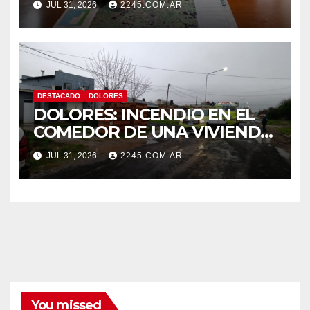
JUL 31, 2026
2245.COM.AR
DESTACADO
DOLORES
DOLORES: INCENDIO EN EL
COMEDOR DE UNA VIVIENDA
FUE CONTROLADO POR
JUL 31, 2026
2245.COM.AR
BOMBEROS
You missed