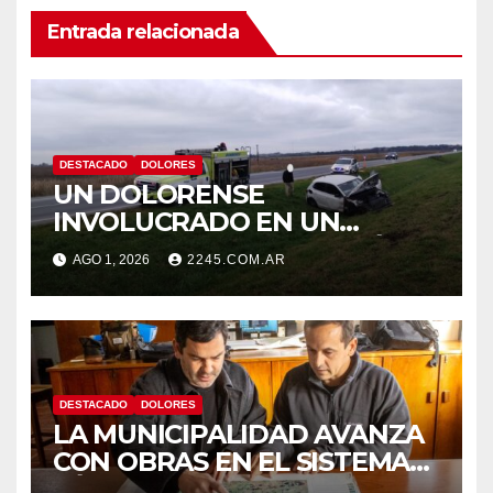
Entrada relacionada
DESTACADO
DOLORES
UN DOLORENSE
INVOLUCRADO EN UN
SINIESTRO QUE TERMINÓ
AGO 1, 2026
2245.COM.AR
CON DESPISTE Y VUELCO
DESTACADO
DOLORES
LA MUNICIPALIDAD AVANZA
CON OBRAS EN EL SISTEMA
HÍDRICO DE DOLORES