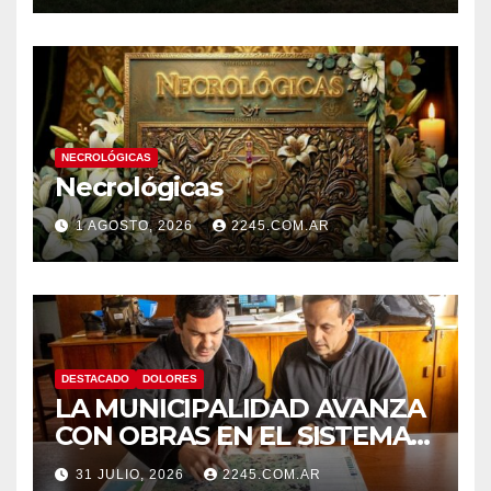
NECROLÓGICAS
Necrológicas
1 AGOSTO, 2026
2245.COM.AR
DESTACADO
DOLORES
LA MUNICIPALIDAD AVANZA
CON OBRAS EN EL SISTEMA
HÍDRICO DE DOLORES
31 JULIO, 2026
2245.COM.AR