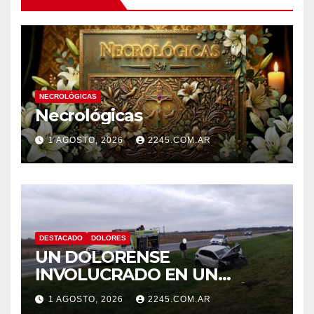
NECROLÓGICAS
Necrológicas
1 AGOSTO, 2026
2245.COM.AR
DESTACADO
DOLORES
UN DOLORENSE
INVOLUCRADO EN UN
SINIESTRO QUE TERMINÓ
1 AGOSTO, 2026
2245.COM.AR
CON DESPISTE Y VUELCO