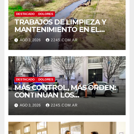
DESTACADO
DOLORES
TRABAJOS DE LIMPIEZA Y
MANTENIMIENTO EN EL
CANAL LA PICASA
AGO 3, 2026
2245.COM.AR
DESTACADO
DOLORES
MÁS CONTROL, MÁS ORDEN:
CONTINÚAN LOS
OPERATIVOS PREVENTIVOS
AGO 3, 2026
2245.COM.AR
DE TRÁNSITO EN DOLORES