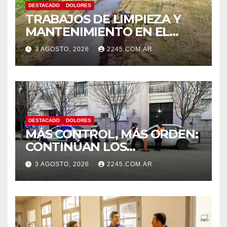
DESTACADO
DOLORES
TRABAJOS DE LIMPIEZA Y
MANTENIMIENTO EN EL
CANAL LA PICASA
3 AGOSTO, 2026
2245.COM.AR
DESTACADO
DOLORES
MÁS CONTROL, MÁS ORDEN:
CONTINÚAN LOS
OPERATIVOS PREVENTIVOS
3 AGOSTO, 2026
2245.COM.AR
DE TRÁNSITO EN DOLORES