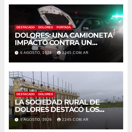
DESTACADO
DOLORES
PORTADA
DOLORES: UNA CAMIONETA
IMPACTÓ CONTRA UN
ANIMAL VACUNO EN LA
6 AGOSTO, 2026
2245.COM.AR
RUTA 63
DESTACADO
DOLORES
LA SOCIEDAD RURAL DE
DOLORES DESTACÓ LOS
TRABAJOS HIDRÁULICOS
5 AGOSTO, 2026
2245.COM.AR
REALIZADOS EN EL CANAL 1