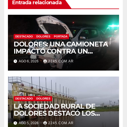
Entrada relacionada
DESTACADO
DOLORES
PORTADA
DOLORES: UNA CAMIONETA
IMPACTÓ CONTRA UN
ANIMAL VACUNO EN LA RUTA
AGO 6, 2026
2245.COM.AR
63
DESTACADO
DOLORES
LA SOCIEDAD RURAL DE
DOLORES DESTACÓ LOS
TRABAJOS HIDRÁULICOS
AGO 5, 2026
2245.COM.AR