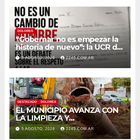
DOLORES
“Gobernar no es empezar la
historia de nuevo”: la UCR de
Dolores rechazó el cambio de
5 AGOSTO, 2026
2245.COM.AR
nombre del Estadio Arturo
Umberto Illia
DESTACADO
DOLORES
EL MUNICIPIO AVANZA CON
LA LIMPIEZA Y
MANTENIMIENTO DE
5 AGOSTO, 2026
2245.COM.AR
DESAGÜES