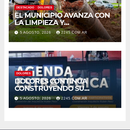
DESTACADO
DOLORES
EL MUNICIPIO AVANZA CON
LA LIMPIEZA Y
MANTENIMIENTO DE
5 AGOSTO, 2026
2245.COM.AR
DESAGÜES
DOLORES
DOLORES CONTINÚA
CONSTRUYENDO SU
AGENDA ESTRATÉGICA CON
5 AGOSTO, 2026
2245.COM.AR
NUEVAS JORNADAS
PARTICIPATIVAS