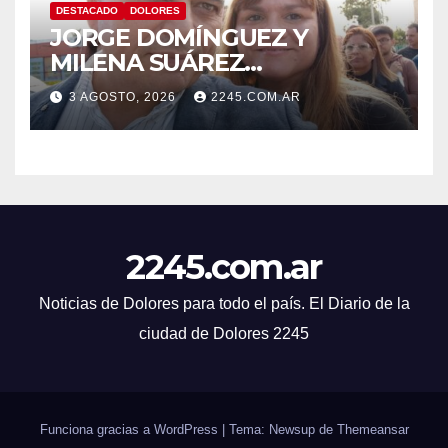
DESTACADO
DOLORES
JORGE DOMÍNGUEZ Y
MILENA SUÁREZ
INTENSIFICAN LA AGENDA
3 AGOSTO, 2026
2245.COM.AR
OPOSITORA EN DOLORES
CON UNA SERIE DE
DENUNCIAS Y
PRESENTACIONES
2245.com.ar
Noticias de Dolores para todo el país. El Diario de la
ciudad de Dolores 2245
Funciona gracias a WordPress
|
Tema: Newsup de
Themeansar