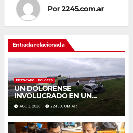
Por
2245.com.ar
Entrada relacionada
DESTACADO
DOLORES
UN DOLORENSE
INVOLUCRADO EN UN
SINIESTRO QUE TERMINÓ
AGO 1, 2026
2245.COM.AR
CON DESPISTE Y VUELCO