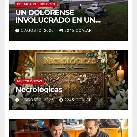
DESTACADO
DOLORES
UN DOLORENSE
INVOLUCRADO EN UN
SINIESTRO QUE TERMINÓ
1 AGOSTO, 2026
2245.COM.AR
CON DESPISTE Y VUELCO
NECROLÓGICAS
Necrológicas
1 AGOSTO, 2026
2245.COM.AR