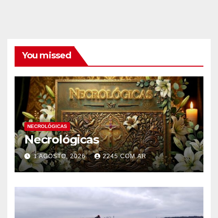
You missed
NECROLÓGICAS
Necrológicas
1 AGOSTO, 2026
2245.COM.AR