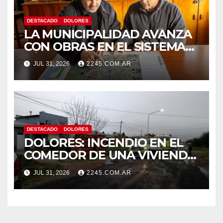
DESTACADO
DOLORES
LA MUNICIPALIDAD AVANZA
CON OBRAS EN EL SISTEMA
HÍDRICO DE DOLORES
JUL 31, 2026
2245.COM.AR
DESTACADO
DOLORES
DOLORES: INCENDIO EN EL
COMEDOR DE UNA VIVIENDA
FUE CONTROLADO POR
JUL 31, 2026
2245.COM.AR
BOMBEROS