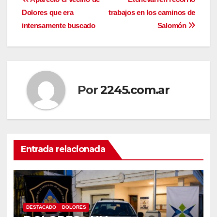
Navegación
Dolores que era
trabajos en los caminos de
de
intensamente buscado
Salomón
entradas
Por
2245.com.ar
Entrada relacionada
DESTACADO
DOLORES