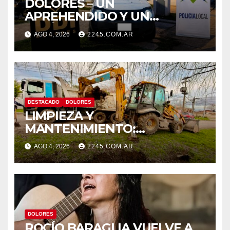
DOLORES – UN
APREHENDIDO Y UN
VEHÍCULO SECUESTRADO
AGO 4, 2026
2245.COM.AR
TRAS DISPAROS Y AMENAZAS
DESTACADO
DOLORES
LIMPIEZA Y
MANTENIMIENTO:
CONTINÚAN LOS TRABAJOS
AGO 4, 2026
2245.COM.AR
DE ZANJEO EN DISTINTOS
SECTORES DE LA CIUDAD
DOLORES
ROCÍO BARAGLIA VUELVE A