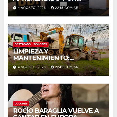
VEHÍCULO SECUESTRADO
4 AGOSTO, 2026
2245.COM.AR
TRAS DISPAROS Y
AMENAZAS
DESTACADO
DOLORES
LIMPIEZA Y
MANTENIMIENTO:
CONTINÚAN LOS TRABAJOS
4 AGOSTO, 2026
2245.COM.AR
DE ZANJEO EN DISTINTOS
SECTORES DE LA CIUDAD
DOLORES
ROCÍO BARAGLIA VUELVE A