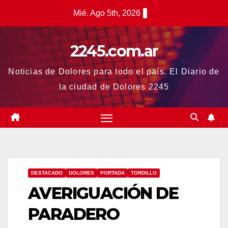
Saltar
Mié. Ago 5th, 2026
al
contenido
2245.com.ar
Noticias de Dolores para todo el país. El Diario de
la ciudad de Dolores 2245
DESTACADO
DOLORES
PORTADA
TORDILLO
AVERIGUACIÓN DE
PARADERO