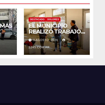
DESTACADO
DOLORES
 MÁS
EL MUNICIPIO
REALIZÓ TRABAJOS
S
DE PINTURA EN LA
3 AGOSTO, 2026
ESCUELA N.º 10
DE
2245.COM.AR