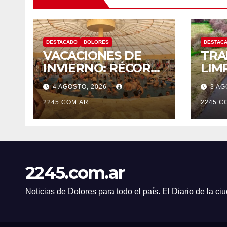
DESTACADO
DOLORES
DESTAC
VACACIONES DE
TRA
INVIERNO: RÉCORD
LIM
HISTÓRICO DE
MAN
4 AGOSTO, 2026
3 AG
VISITANTES Y
EN 
RECAUDACIÓN EN
2245.COM.AR
PIC
2245.C
EL PARQUE TERMAL
DE DOLORES
2245.com.ar
Noticias de Dolores para todo el país. El Diario de la c