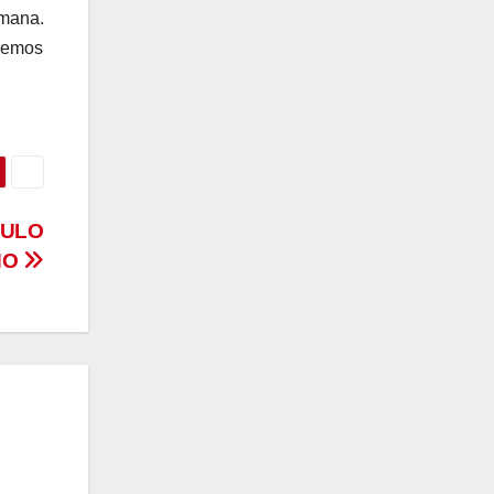
umana.
remos
CULO
NO