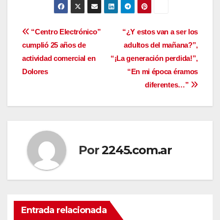
Navegación
“Centro Electrónico”
“¿Y estos van a ser los
cumplió 25 años de
adultos del mañana?”,
de
actividad comercial en
“¡La generación perdida!”,
entradas
Dolores
“En mi época éramos
diferentes…”
Por
2245.com.ar
Entrada relacionada