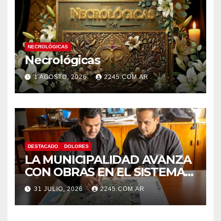
NECROLÓGICAS
Necrológicas
1 AGOSTO, 2026
2245.COM.AR
DESTACADO
DOLORES
LA MUNICIPALIDAD AVANZA
CON OBRAS EN EL SISTEMA
HÍDRICO DE DOLORES
31 JULIO, 2026
2245.COM.AR