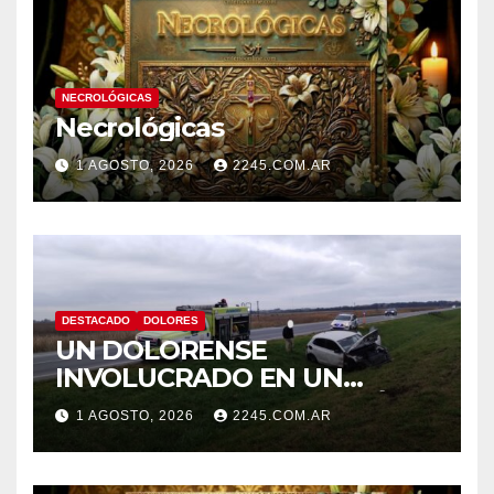
NECROLÓGICAS
Necrológicas
1 AGOSTO, 2026
2245.COM.AR
DESTACADO
DOLORES
UN DOLORENSE
INVOLUCRADO EN UN
SINIESTRO QUE TERMINÓ
1 AGOSTO, 2026
2245.COM.AR
CON DESPISTE Y VUELCO