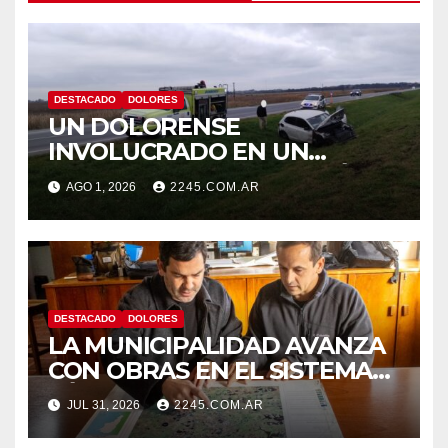
DESTACADO
DOLORES
UN DOLORENSE
INVOLUCRADO EN UN
SINIESTRO QUE TERMINÓ
AGO 1, 2026
2245.COM.AR
CON DESPISTE Y VUELCO
DESTACADO
DOLORES
LA MUNICIPALIDAD AVANZA
CON OBRAS EN EL SISTEMA
HÍDRICO DE DOLORES
JUL 31, 2026
2245.COM.AR