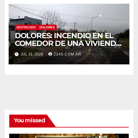
DESTACADO
DOLORES
DOLORES: INCENDIO EN EL
COMEDOR DE UNA VIVIENDA
FUE CONTROLADO POR
JUL 31, 2026
2245.COM.AR
BOMBEROS
You missed