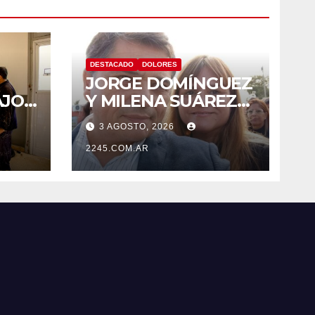
DESTACADO
DOLORES
JORGE DOMÍNGUEZ
AJOS
Y MILENA SUÁREZ
 LA
INTENSIFICAN LA
3 AGOSTO, 2026
AGENDA
OPOSITORA EN
2245.COM.AR
DOLORES CON UNA
SERIE DE
DENUNCIAS Y
PRESENTACIONES