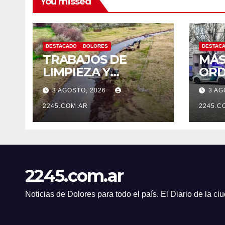
You missed
DESTACADO
DOLORES
DESTAC
TRABAJOS DE
MÁS
LIMPIEZA Y
ORD
MANTENIMIENTO
CON
3 AGOSTO, 2026
3 AG
EN EL CANAL LA
OPE
PICASA
2245.COM.AR
PRE
2245.C
TRÁ
DOL
2245.com.ar
Noticias de Dolores para todo el país. El Diario de la c