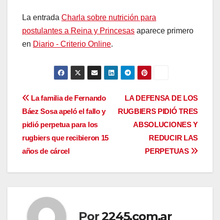
La entrada
Charla sobre nutrición para
postulantes a Reina y Princesas
aparece primero
en
Diario - Criterio Online
.
Navegación
La familia de Fernando
LA DEFENSA DE LOS
Báez Sosa apeló el fallo y
RUGBIERS PIDIÓ TRES
de
pidió perpetua para los
ABSOLUCIONES Y
entradas
rugbiers que recibieron 15
REDUCIR LAS
años de cárcel
PERPETUAS
Por
2245.com.ar