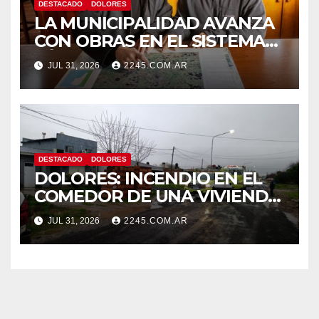
DESTACADO
DOLORES
LA MUNICIPALIDAD AVANZA
CON OBRAS EN EL SISTEMA
HÍDRICO DE DOLORES
JUL 31, 2026
2245.COM.AR
DESTACADO
DOLORES
DOLORES: INCENDIO EN EL
COMEDOR DE UNA VIVIENDA
FUE CONTROLADO POR
JUL 31, 2026
2245.COM.AR
BOMBEROS