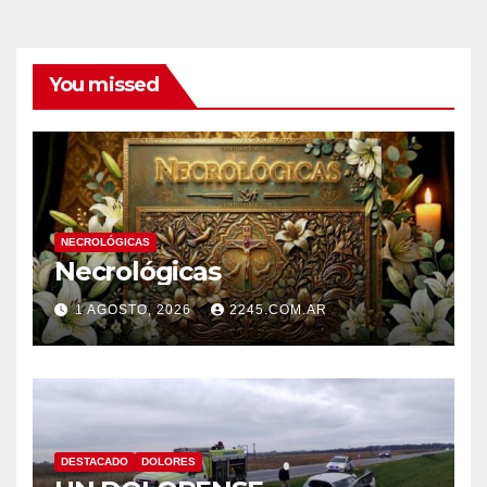
You missed
NECROLÓGICAS
Necrológicas
1 AGOSTO, 2026
2245.COM.AR
DESTACADO
DOLORES