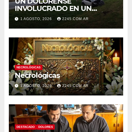
UN DOLORENSE
INVOLUCRADO EN UN
SINIESTRO QUE TERMINÓ
1 AGOSTO, 2026
2245.COM.AR
CON DESPISTE Y VUELCO
NECROLÓGICAS
Necrológicas
1 AGOSTO, 2026
2245.COM.AR
DESTACADO
DOLORES