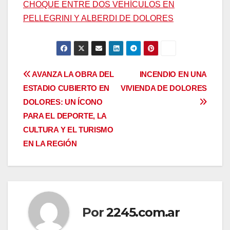
CHOQUE ENTRE DOS VEHÍCULOS EN
PELLEGRINI Y ALBERDI DE DOLORES
Navegación
AVANZA LA OBRA DEL
INCENDIO EN UNA
ESTADIO CUBIERTO EN
VIVIENDA DE DOLORES
de
DOLORES: UN ÍCONO
entradas
PARA EL DEPORTE, LA
CULTURA Y EL TURISMO
EN LA REGIÓN
Por
2245.com.ar