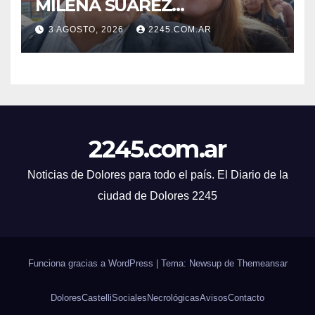
MILENA SUÁREZ
INTENSIFICAN LA AGENDA
3 AGOSTO, 2026
2245.COM.AR
OPOSITORA EN DOLORES
CON UNA SERIE DE
DENUNCIAS Y
PRESENTACIONES
2245.com.ar
Noticias de Dolores para todo el país. El Diario de la
ciudad de Dolores 2245
Funciona gracias a WordPress
|
Tema: Newsup de
Themeansar
Dolores
Castelli
Sociales
Necrológicas
Avisos
Contacto