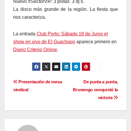
Nuevo ‪#‎SectorVIP‬. 3 pistas 3 dj’s.
La disco más grande de la región. La fiesta que
nos caracteriza.
La entrada
Club Porto: Sábado 18 de Junio el
show en vivo de El Guachoon
aparece primero en
Diario Criterio Online
.
Navegación
Presentación de mesa
De punta a punta,
sindical
Brunengo conquistó la
de
victoria
entradas