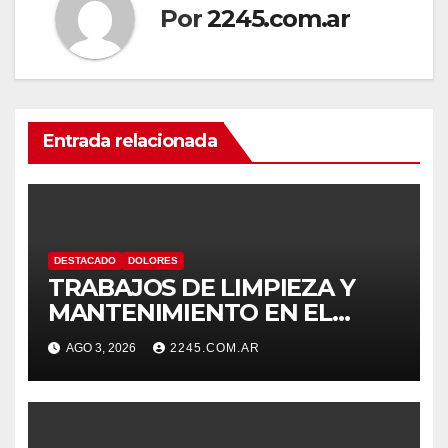
Por
2245.com.ar
Entrada relacionada
DESTACADO
DOLORES
TRABAJOS DE LIMPIEZA Y
MANTENIMIENTO EN EL
CANAL LA PICASA
AGO 3, 2026
2245.COM.AR