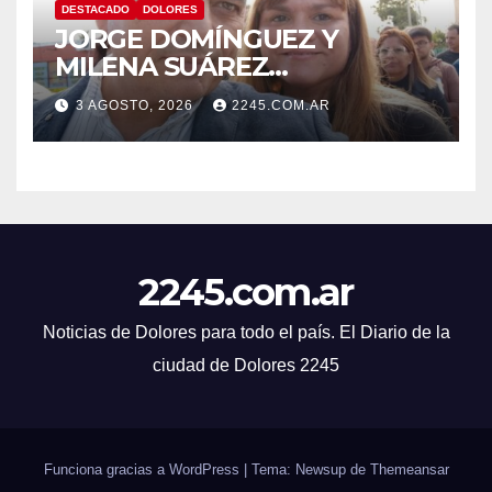
DESTACADO
DOLORES
JORGE DOMÍNGUEZ Y
MILENA SUÁREZ
INTENSIFICAN LA AGENDA
3 AGOSTO, 2026
2245.COM.AR
OPOSITORA EN DOLORES
CON UNA SERIE DE
DENUNCIAS Y
PRESENTACIONES
2245.com.ar
Noticias de Dolores para todo el país. El Diario de la
ciudad de Dolores 2245
Funciona gracias a WordPress
|
Tema: Newsup de
Themeansar