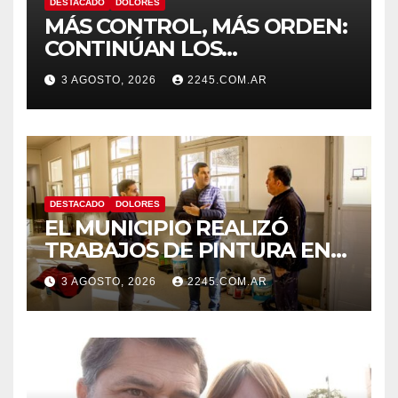
DESTACADO
DOLORES
MÁS CONTROL, MÁS ORDEN:
CONTINÚAN LOS
OPERATIVOS PREVENTIVOS
3 AGOSTO, 2026
2245.COM.AR
DE TRÁNSITO EN DOLORES
DESTACADO
DOLORES
EL MUNICIPIO REALIZÓ
TRABAJOS DE PINTURA EN
LA ESCUELA N.º 10
3 AGOSTO, 2026
2245.COM.AR