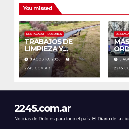
You missed
DESTACADO
DOLORES
DESTAC
TRABAJOS DE
MÁS
LIMPIEZA Y
ORD
MANTENIMIENTO
CON
3 AGOSTO, 2026
3 AG
EN EL CANAL LA
OPE
PICASA
2245.COM.AR
PRE
2245.C
TRÁ
DOL
2245.com.ar
Noticias de Dolores para todo el país. El Diario de la c