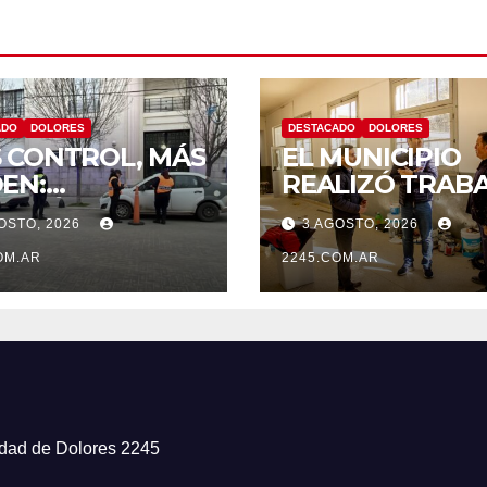
ADO
DOLORES
DESTACADO
DOLORES
 CONTROL, MÁS
EL MUNICIPIO
EN:
REALIZÓ TRAB
TINÚAN LOS
DE PINTURA EN
OSTO, 2026
3 AGOSTO, 2026
RATIVOS
ESCUELA N.º 10
VENTIVOS DE
OM.AR
2245.COM.AR
NSITO EN
ORES
iudad de Dolores 2245