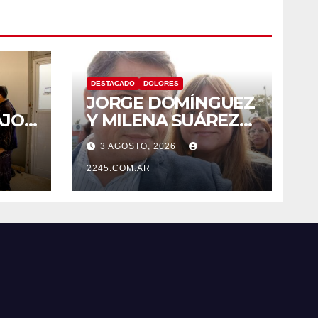
DESTACADO
DOLORES
JORGE DOMÍNGUEZ
AJOS
Y MILENA SUÁREZ
 LA
INTENSIFICAN LA
3 AGOSTO, 2026
AGENDA
OPOSITORA EN
2245.COM.AR
DOLORES CON UNA
SERIE DE
DENUNCIAS Y
PRESENTACIONES