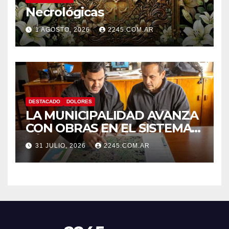
Necrológicas
1 AGOSTO, 2026
2245.COM.AR
DESTACADO
DOLORES
LA MUNICIPALIDAD AVANZA
CON OBRAS EN EL SISTEMA
HÍDRICO DE DOLORES
31 JULIO, 2026
2245.COM.AR