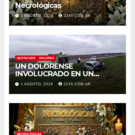
Necrológicas
1 AGOSTO, 2026
2245.COM.AR
DESTACADO
DOLORES
UN DOLORENSE
INVOLUCRADO EN UN
SINIESTRO QUE TERMINÓ
1 AGOSTO, 2026
2245.COM.AR
CON DESPISTE Y VUELCO
NECROLÓGICAS