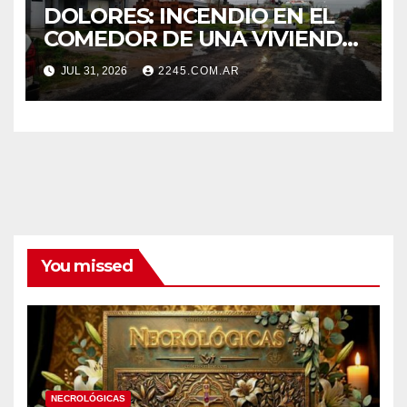
DOLORES: INCENDIO EN EL
COMEDOR DE UNA VIVIENDA
FUE CONTROLADO POR
JUL 31, 2026
2245.COM.AR
BOMBEROS
You missed
NECROLÓGICAS