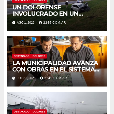
DESTACADO
DOLORES
UN DOLORENSE
INVOLUCRADO EN UN
SINIESTRO QUE TERMINÓ
AGO 1, 2026
2245.COM.AR
CON DESPISTE Y VUELCO
DESTACADO
DOLORES
LA MUNICIPALIDAD AVANZA
CON OBRAS EN EL SISTEMA
HÍDRICO DE DOLORES
JUL 31, 2026
2245.COM.AR
DESTACADO
DOLORES