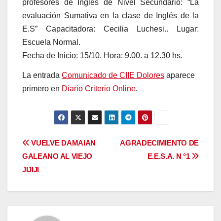
profesores de Ingles de Nivel Secundario: “La
evaluación Sumativa en la clase de Inglés de la
E.S” Capacitadora: Cecilia Luchesi.. Lugar:
Escuela Normal.
Fecha de Inicio: 15/10. Hora: 9.00. a 12.30 hs.
La entrada
Comunicado de CIIE Dolores
aparece
primero en
Diario Criterio Online
.
Navegación
VUELVE DAMAIAN
AGRADECIMIENTO DE
GALEANO AL VIEJO
E.E.S.A. N °1
de
JIJIJI
entradas