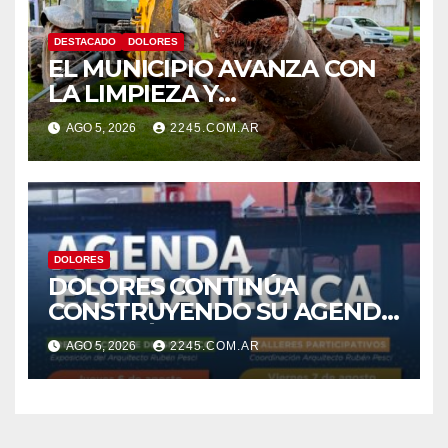
DESTACADO
DOLORES
EL MUNICIPIO AVANZA CON
LA LIMPIEZA Y
MANTENIMIENTO DE
AGO 5, 2026
2245.COM.AR
DESAGÜES
DOLORES
DOLORES CONTINÚA
CONSTRUYENDO SU AGENDA
ESTRATÉGICA CON NUEVAS
AGO 5, 2026
2245.COM.AR
JORNADAS PARTICIPATIVAS