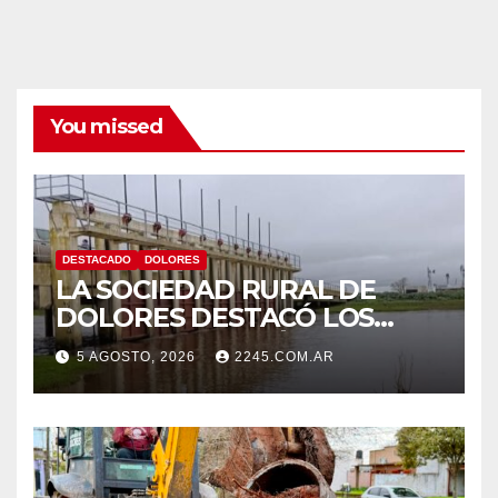
You missed
DESTACADO
DOLORES
LA SOCIEDAD RURAL DE
DOLORES DESTACÓ LOS
TRABAJOS HIDRÁULICOS
5 AGOSTO, 2026
2245.COM.AR
REALIZADOS EN EL CANAL 1