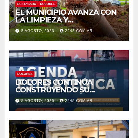
DESTACADO
DOLORES
EL MUNICIPIO AVANZA CON
LA LIMPIEZA Y
MANTENIMIENTO DE
5 AGOSTO, 2026
2245.COM.AR
DESAGÜES
DOLORES
DOLORES CONTINÚA
CONSTRUYENDO SU
AGENDA ESTRATÉGICA CON
5 AGOSTO, 2026
2245.COM.AR
NUEVAS JORNADAS
PARTICIPATIVAS