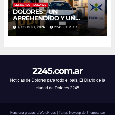
DESTACADO
DOLORES
DOLORES – UN
APREHENDIDO Y UN
VEHÍCULO SECUESTRADO
4 AGOSTO, 2026
2245.COM.AR
TRAS DISPAROS Y
AMENAZAS
2245.com.ar
Noticias de Dolores para todo el país. El Diario de la
ciudad de Dolores 2245
Funciona gracias a WordPress
|
Tema: Newsup de
Themeansar