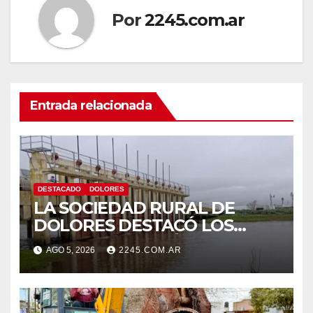
Por
2245.com.ar
Entrada relacionada
DESTACADO
DOLORES
LA SOCIEDAD RURAL DE
DOLORES DESTACÓ LOS
TRABAJOS HIDRÁULICOS
AGO 5, 2026
2245.COM.AR
REALIZADOS EN EL CANAL 1