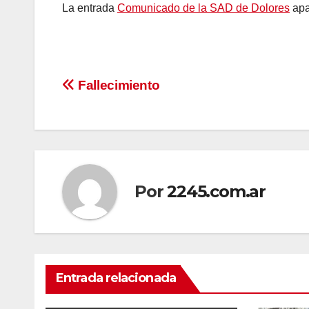
La entrada
Comunicado de la SAD de Dolores
apa
Navegación
Fallecimiento
de
entradas
Por
2245.com.ar
Entrada relacionada