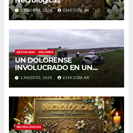
Necrológicas
1 AGOSTO, 2026
2245.COM.AR
DESTACADO
DOLORES
UN DOLORENSE
INVOLUCRADO EN UN
SINIESTRO QUE TERMINÓ
1 AGOSTO, 2026
2245.COM.AR
CON DESPISTE Y VUELCO
NECROLÓGICAS