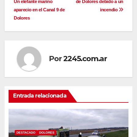
Un elefante marino
de Dolores debido a un
de
aparecio en el Canal 9 de
incendio
entradas
Dolores
Por
2245.com.ar
Entrada relacionada
DESTACADO
DOLORES