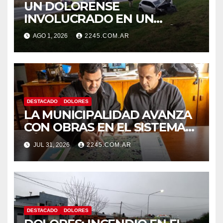
UN DOLORENSE
INVOLUCRADO EN UN
SINIESTRO QUE TERMINÓ
AGO 1, 2026
2245.COM.AR
CON DESPISTE Y VUELCO
DESTACADO
DOLORES
LA MUNICIPALIDAD AVANZA
CON OBRAS EN EL SISTEMA
HÍDRICO DE DOLORES
JUL 31, 2026
2245.COM.AR
DESTACADO
DOLORES