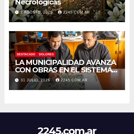
Necrológicas
1 AGOSTO, 2026
2245.COM.AR
DESTACADO
DOLORES
LA MUNICIPALIDAD AVANZA
CON OBRAS EN EL SISTEMA
HÍDRICO DE DOLORES
31 JULIO, 2026
2245.COM.AR
2245.com.ar