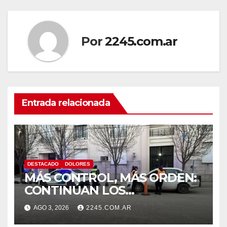
Por
2245.com.ar
Entrada relacionada
DESTACADO
DOLORES
MÁS CONTROL, MÁS ORDEN:
CONTINÚAN LOS
OPERATIVOS PREVENTIVOS
AGO 3, 2026
2245.COM.AR
DE TRÁNSITO EN DOLORES