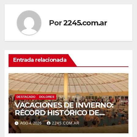
Por
2245.com.ar
Entrada relacionada
DESTACADO
DOLORES
VACACIONES DE INVIERNO:
RÉCORD HISTÓRICO DE
VISITANTES Y RECAUDACIÓN
AGO 4, 2026
2245.COM.AR
EN EL PARQUE TERMAL DE
DOLORES