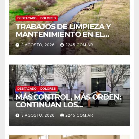
DESTACADO
DOLORES
TRABAJOS DE LIMPIEZA Y
MANTENIMIENTO EN EL
CANAL LA PICASA
3 AGOSTO, 2026
2245.COM.AR
DESTACADO
DOLORES
MÁS CONTROL, MÁS ORDEN:
CONTINÚAN LOS
OPERATIVOS PREVENTIVOS
3 AGOSTO, 2026
2245.COM.AR
DE TRÁNSITO EN DOLORES