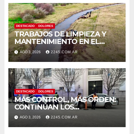
DESTACADO
DOLORES
TRABAJOS DE LIMPIEZA Y
MANTENIMIENTO EN EL
CANAL LA PICASA
AGO 3, 2026
2245.COM.AR
DESTACADO
DOLORES
MÁS CONTROL, MÁS ORDEN:
CONTINÚAN LOS
OPERATIVOS PREVENTIVOS
AGO 3, 2026
2245.COM.AR
DE TRÁNSITO EN DOLORES