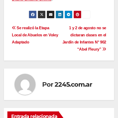
Navegación
Se realizó la Etapa
1 y 2 de agosto no se
Local de Abuelos en Voley
dictaran clases en el
de
Adaptado
Jardín de Infantes N° 902
entradas
“Abel Fleury”
Por
2245.com.ar
Entrada relacionada