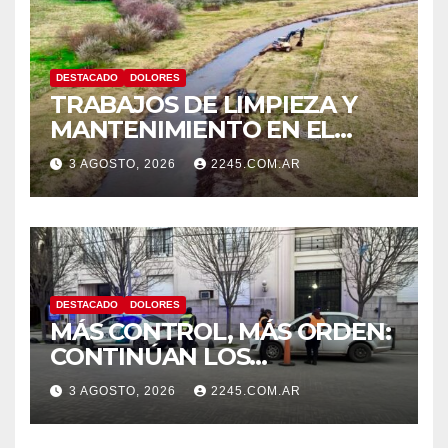
DESTACADO
DOLORES
TRABAJOS DE LIMPIEZA Y
MANTENIMIENTO EN EL
CANAL LA PICASA
3 AGOSTO, 2026
2245.COM.AR
DESTACADO
DOLORES
MÁS CONTROL, MÁS ORDEN:
CONTINÚAN LOS
OPERATIVOS PREVENTIVOS
3 AGOSTO, 2026
2245.COM.AR
DE TRÁNSITO EN DOLORES