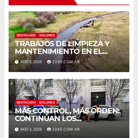
DESTACADO
DOLORES
TRABAJOS DE LIMPIEZA Y
MANTENIMIENTO EN EL
CANAL LA PICASA
AGO 3, 2026
2245.COM.AR
DESTACADO
DOLORES
MÁS CONTROL, MÁS ORDEN:
CONTINÚAN LOS
OPERATIVOS PREVENTIVOS
AGO 3, 2026
2245.COM.AR
DE TRÁNSITO EN DOLORES