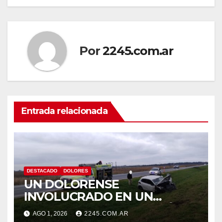
Por
2245.com.ar
Entrada relacionada
DESTACADO
DOLORES
UN DOLORENSE
INVOLUCRADO EN UN
SINIESTRO QUE TERMINÓ
AGO 1, 2026
2245.COM.AR
CON DESPISTE Y VUELCO