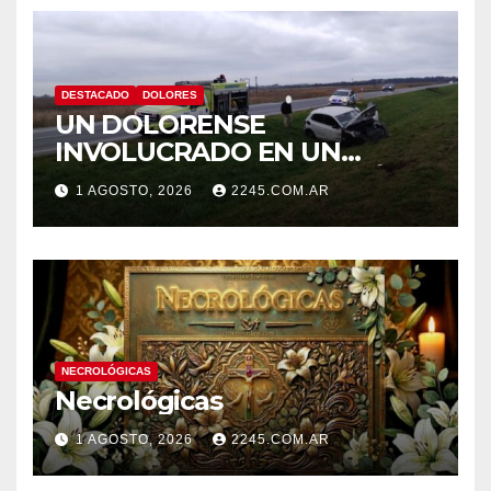
DESTACADO
DOLORES
UN DOLORENSE
INVOLUCRADO EN UN
SINIESTRO QUE TERMINÓ
1 AGOSTO, 2026
2245.COM.AR
CON DESPISTE Y VUELCO
NECROLÓGICAS
Necrológicas
1 AGOSTO, 2026
2245.COM.AR