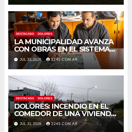
DESTACADO
DOLORES
LA MUNICIPALIDAD AVANZA
CON OBRAS EN EL SISTEMA
HÍDRICO DE DOLORES
JUL 31, 2026
2245.COM.AR
DESTACADO
DOLORES
DOLORES: INCENDIO EN EL
COMEDOR DE UNA VIVIENDA
FUE CONTROLADO POR
JUL 31, 2026
2245.COM.AR
BOMBEROS