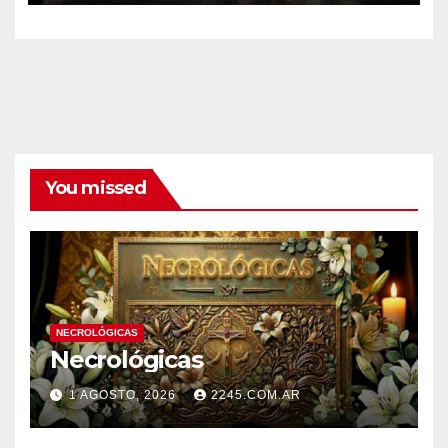
You missed
NECROLÓGICAS
Necrológicas
1 AGOSTO, 2026
2245.COM.AR