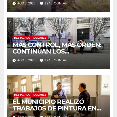
CANAL LA PICASA
AGO 3, 2026
2245.COM.AR
DESTACADO
DOLORES
MÁS CONTROL, MÁS ORDEN:
CONTINÚAN LOS
OPERATIVOS PREVENTIVOS
AGO 3, 2026
2245.COM.AR
DE TRÁNSITO EN DOLORES
DESTACADO
DOLORES
EL MUNICIPIO REALIZÓ
TRABAJOS DE PINTURA EN
LA ESCUELA N.º 10