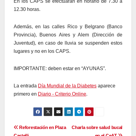
En los CAPS se efectuarán en horario de 7.30 a
12.30 horas.
Además, en las calles Rico y Belgrano (Banco
Provincia), Buenos Aires y Alem (Dirección de
Juventud), en caso de lluvia se suspenden estos
lugares y no en los CAPS.
IMPORTANTE: deben estar en “AYUNAS”.
La entrada
Día Mundial de la Diabetes
aparece
primero en
Diario - Criterio Online
.
Navegación
Reforestación en Plaza
Charla sobre salud bucal
Castelli
en el CeAT