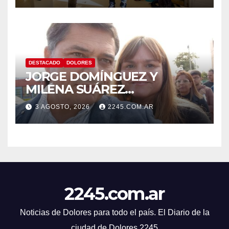
DESTACADO
DOLORES
JORGE DOMÍNGUEZ Y
MILENA SUÁREZ
INTENSIFICAN LA AGENDA
3 AGOSTO, 2026
2245.COM.AR
OPOSITORA EN DOLORES
CON UNA SERIE DE
DENUNCIAS Y
PRESENTACIONES
2245.com.ar
Noticias de Dolores para todo el país. El Diario de la
ciudad de Dolores 2245