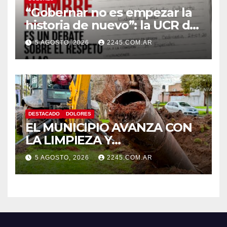
“Gobernar no es empezar la
historia de nuevo”: la UCR de
Dolores rechazó el cambio de
5 AGOSTO, 2026
2245.COM.AR
nombre del Estadio Arturo
Umberto Illia
DESTACADO
DOLORES
EL MUNICIPIO AVANZA CON
LA LIMPIEZA Y
MANTENIMIENTO DE
5 AGOSTO, 2026
2245.COM.AR
DESAGÜES