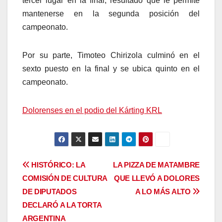
tercer lugar en la final, resultado que le permite
mantenerse en la segunda posición del
campeonato.
Por su parte, Timoteo Chirizola culminó en el
sexto puesto en la final y se ubica quinto en el
campeonato.
Dolorenses en el podio del Kárting KRL
Navegación
HISTÓRICO: LA
LA PIZZA DE MATAMBRE
COMISIÓN DE CULTURA
QUE LLEVÓ A DOLORES
de
DE DIPUTADOS
A LO MÁS ALTO
entradas
DECLARÓ A LA TORTA
ARGENTINA