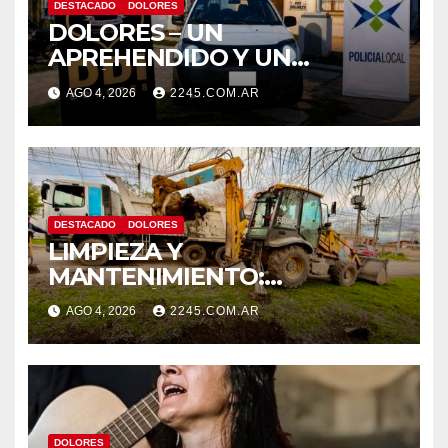
DESTACADO
DOLORES
DOLORES – UN
APREHENDIDO Y UN
VEHÍCULO SECUESTRADO
AGO 4, 2026
2245.COM.AR
TRAS DISPAROS Y AMENAZAS
DESTACADO
DOLORES
LIMPIEZA Y
MANTENIMIENTO:
CONTINÚAN LOS TRABAJOS
AGO 4, 2026
2245.COM.AR
DE ZANJEO EN DISTINTOS
SECTORES DE LA CIUDAD
DOLORES