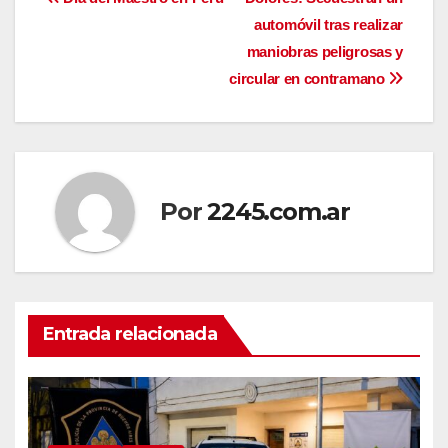
Navegación
automóvil tras realizar
de
maniobras peligrosas y
entradas
circular en contramano
Por
2245.com.ar
Entrada relacionada