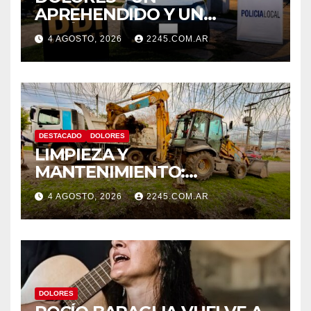
APREHENDIDO Y UN
VEHÍCULO SECUESTRADO
4 AGOSTO, 2026
2245.COM.AR
TRAS DISPAROS Y
AMENAZAS
DESTACADO
DOLORES
LIMPIEZA Y
MANTENIMIENTO:
CONTINÚAN LOS TRABAJOS
4 AGOSTO, 2026
2245.COM.AR
DE ZANJEO EN DISTINTOS
SECTORES DE LA CIUDAD
DOLORES