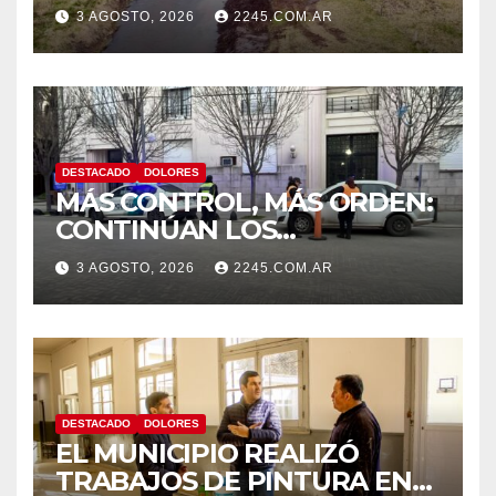
CANAL LA PICASA
3 AGOSTO, 2026
2245.COM.AR
DESTACADO
DOLORES
MÁS CONTROL, MÁS ORDEN:
CONTINÚAN LOS
OPERATIVOS PREVENTIVOS
3 AGOSTO, 2026
2245.COM.AR
DE TRÁNSITO EN DOLORES
DESTACADO
DOLORES
EL MUNICIPIO REALIZÓ
TRABAJOS DE PINTURA EN