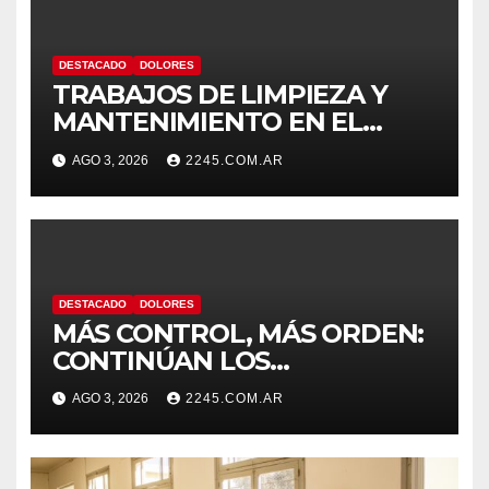
DESTACADO
DOLORES
TRABAJOS DE LIMPIEZA Y
MANTENIMIENTO EN EL
CANAL LA PICASA
AGO 3, 2026
2245.COM.AR
DESTACADO
DOLORES
MÁS CONTROL, MÁS ORDEN:
CONTINÚAN LOS
OPERATIVOS PREVENTIVOS
AGO 3, 2026
2245.COM.AR
DE TRÁNSITO EN DOLORES