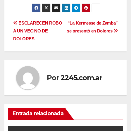
Navegación
ESCLARECEN ROBO
“La Kermesse de Zamba”
A UN VECINO DE
se presentó en Dolores
de
DOLORES
entradas
Por
2245.com.ar
Entrada relacionada