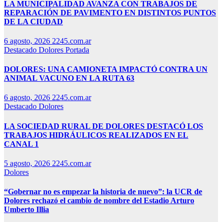
LA MUNICIPALIDAD AVANZA CON TRABAJOS DE
REPARACIÓN DE PAVIMENTO EN DISTINTOS PUNTOS
DE LA CIUDAD
6 agosto, 2026
2245.com.ar
Destacado
Dolores
Portada
DOLORES: UNA CAMIONETA IMPACTÓ CONTRA UN
ANIMAL VACUNO EN LA RUTA 63
6 agosto, 2026
2245.com.ar
Destacado
Dolores
LA SOCIEDAD RURAL DE DOLORES DESTACÓ LOS
TRABAJOS HIDRÁULICOS REALIZADOS EN EL
CANAL 1
5 agosto, 2026
2245.com.ar
Dolores
“Gobernar no es empezar la historia de nuevo”: la UCR de
Dolores rechazó el cambio de nombre del Estadio Arturo
Umberto Illia