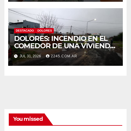
DESTACADO
DOLORES
DOLORES: INCENDIO EN EL
COMEDOR DE UNA VIVIENDA
FUE CONTROLADO POR
JUL 31, 2026
2245.COM.AR
BOMBEROS
You missed