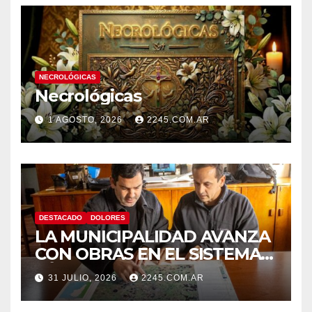
NECROLÓGICAS
Necrológicas
1 AGOSTO, 2026
2245.COM.AR
DESTACADO
DOLORES
LA MUNICIPALIDAD AVANZA
CON OBRAS EN EL SISTEMA
HÍDRICO DE DOLORES
31 JULIO, 2026
2245.COM.AR