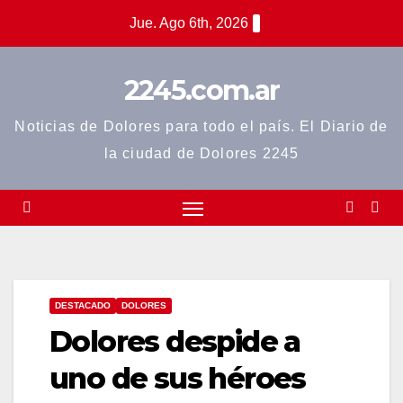
Saltar
Jue. Ago 6th, 2026
al
contenido
2245.com.ar
Noticias de Dolores para todo el país. El Diario de
la ciudad de Dolores 2245
DESTACADO
DOLORES
Dolores despide a
uno de sus héroes