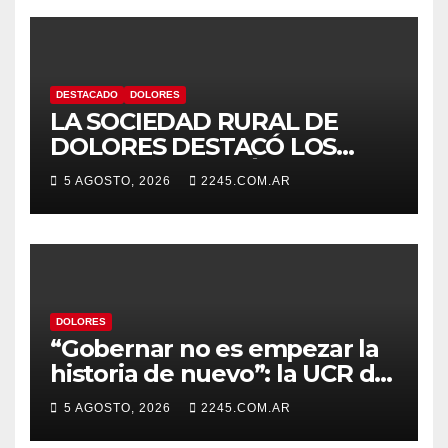
DESTACADO
DOLORES
LA SOCIEDAD RURAL DE
DOLORES DESTACÓ LOS
TRABAJOS HIDRÁULICOS
5 AGOSTO, 2026
2245.COM.AR
REALIZADOS EN EL CANAL 1
DOLORES
“Gobernar no es empezar la
historia de nuevo”: la UCR de
Dolores rechazó el cambio de
5 AGOSTO, 2026
2245.COM.AR
nombre del Estadio Arturo