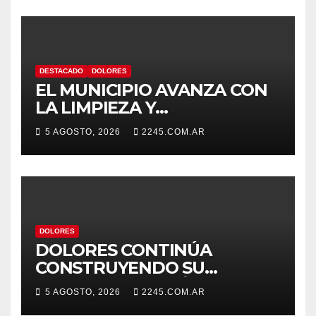
Umberto Illia
DESTACADO
DOLORES
EL MUNICIPIO AVANZA CON
LA LIMPIEZA Y
MANTENIMIENTO DE
5 AGOSTO, 2026
2245.COM.AR
DESAGÜES
DOLORES
DOLORES CONTINÚA
CONSTRUYENDO SU
AGENDA ESTRATÉGICA CON
5 AGOSTO, 2026
2245.COM.AR
NUEVAS JORNADAS