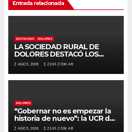
Entrada relacionada
DESTACADO
DOLORES
LA SOCIEDAD RURAL DE
DOLORES DESTACÓ LOS
TRABAJOS HIDRÁULICOS
AGO 5, 2026
2245.COM.AR
REALIZADOS EN EL CANAL 1
DOLORES
“Gobernar no es empezar la
historia de nuevo”: la UCR de
Dolores rechazó el cambio de
AGO 5, 2026
2245.COM.AR