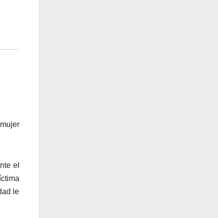
 mujer
nte el
íctima
dad le