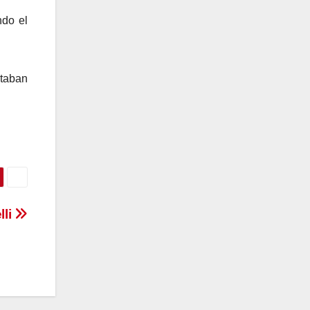
ndo el
ntaban
lli