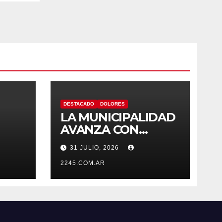
DESTACADO
DOLORES
LA MUNICIPALIDAD
AVANZA CON
OBRAS EN EL
31 JULIO, 2026
SISTEMA HÍDRICO
DE DOLORES
2245.COM.AR