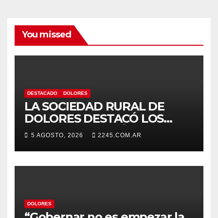
You missed
DESTACADO
DOLORES
LA SOCIEDAD RURAL DE
DOLORES DESTACÓ LOS
TRABAJOS HIDRÁULICOS
5 AGOSTO, 2026
2245.COM.AR
REALIZADOS EN EL CANAL 1
DOLORES
“Gobernar no es empezar la