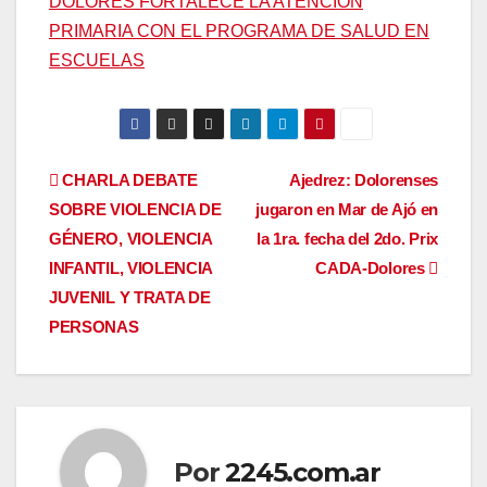
DOLORES FORTALECE LA ATENCIÓN
PRIMARIA CON EL PROGRAMA DE SALUD EN
ESCUELAS
Navegación
CHARLA DEBATE
Ajedrez: Dolorenses
SOBRE VIOLENCIA DE
jugaron en Mar de Ajó en
de
GÉNERO, VIOLENCIA
la 1ra. fecha del 2do. Prix
entradas
INFANTIL, VIOLENCIA
CADA-Dolores
JUVENIL Y TRATA DE
PERSONAS
Por
2245.com.ar