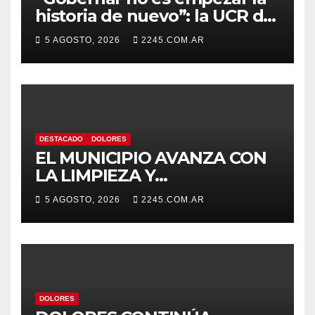
historia de nuevo”: la UCR de
Dolores rechazó el cambio de
5 AGOSTO, 2026
2245.COM.AR
nombre del Estadio Arturo
Umberto Illia
DESTACADO
DOLORES
EL MUNICIPIO AVANZA CON
LA LIMPIEZA Y
MANTENIMIENTO DE
5 AGOSTO, 2026
2245.COM.AR
DESAGÜES
DOLORES