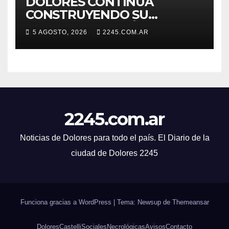
DOLORES CONTINÚA
CONSTRUYENDO SU
AGENDA ESTRATÉGICA CON
5 AGOSTO, 2026
2245.COM.AR
NUEVAS JORNADAS
PARTICIPATIVAS
2245.com.ar
Noticias de Dolores para todo el país. El Diario de la
ciudad de Dolores 2245
Funciona gracias a WordPress
|
Tema: Newsup de
Themeansar
Dolores
Castelli
Sociales
Necrológicas
Avisos
Contacto