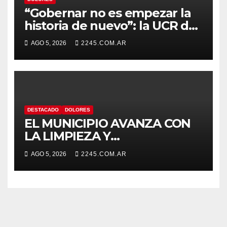
“Gobernar no es empezar la
historia de nuevo”: la UCR de
Dolores rechazó el cambio de
AGO 5, 2026
2245.COM.AR
nombre del Estadio Arturo
Umberto Illia
DESTACADO
DOLORES
EL MUNICIPIO AVANZA CON
LA LIMPIEZA Y
MANTENIMIENTO DE
AGO 5, 2026
2245.COM.AR
DESAGÜES