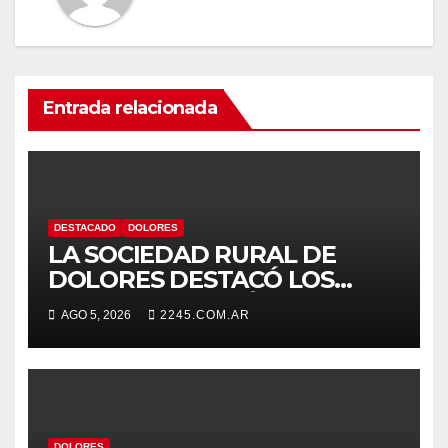
Entrada relacionada
DESTACADO
DOLORES
LA SOCIEDAD RURAL DE
DOLORES DESTACÓ LOS
TRABAJOS HIDRÁULICOS
AGO 5, 2026
2245.COM.AR
REALIZADOS EN EL CANAL 1
DOLORES