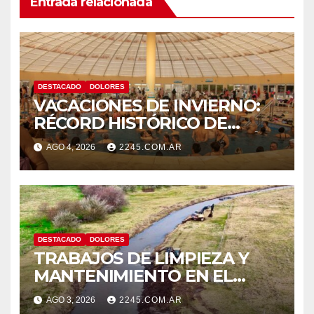
Entrada relacionada
DESTACADO
DOLORES
VACACIONES DE INVIERNO:
RÉCORD HISTÓRICO DE
VISITANTES Y RECAUDACIÓN
AGO 4, 2026
2245.COM.AR
EN EL PARQUE TERMAL DE
DOLORES
DESTACADO
DOLORES
TRABAJOS DE LIMPIEZA Y
MANTENIMIENTO EN EL
CANAL LA PICASA
AGO 3, 2026
2245.COM.AR