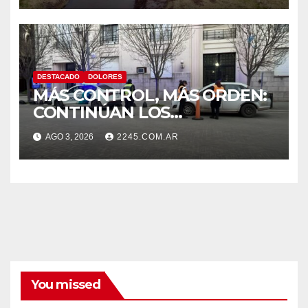
DESTACADO
DOLORES
MÁS CONTROL, MÁS ORDEN:
CONTINÚAN LOS
OPERATIVOS PREVENTIVOS
AGO 3, 2026
2245.COM.AR
DE TRÁNSITO EN DOLORES
You missed