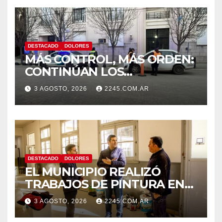
DESTACADO
DOLORES
MÁS CONTROL, MÁS ORDEN:
CONTINÚAN LOS
OPERATIVOS PREVENTIVOS
3 AGOSTO, 2026
2245.COM.AR
DE TRÁNSITO EN DOLORES
DESTACADO
DOLORES
EL MUNICIPIO REALIZÓ
TRABAJOS DE PINTURA EN
LA ESCUELA N.º 10
3 AGOSTO, 2026
2245.COM.AR